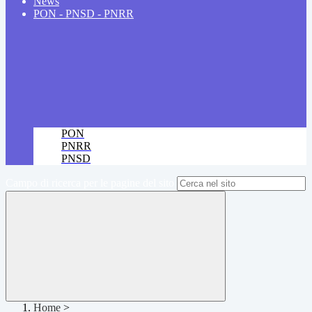
News
PON - PNSD - PNRR
PON
PNRR
PNSD
Campo di ricerca per le pagine del sito
Home
>