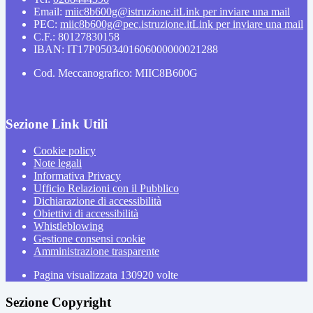
Email:
miic8b600g@istruzione.it
Link per inviare una mail
PEC:
miic8b600g@pec.istruzione.it
Link per inviare una mail
C.F.: 80127830158
IBAN: IT17P0503401606000000021288
Cod. Meccanografico: MIIC8B600G
Sezione Link Utili
Cookie policy
Note legali
Informativa Privacy
Ufficio Relazioni con il Pubblico
Dichiarazione di accessibilità
Obiettivi di accessibilità
Whistleblowing
Gestione consensi cookie
Amministrazione trasparente
Pagina visualizzata
130920
volte
Sezione Copyright