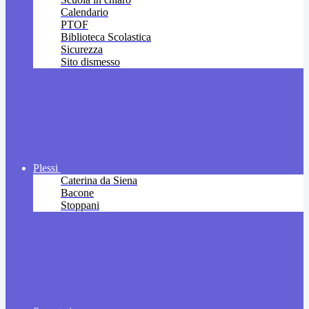
Calendario
PTOF
Biblioteca Scolastica
Sicurezza
Sito dismesso
Plessi
Caterina da Siena
Bacone
Stoppani