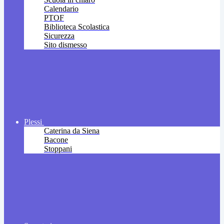
Calendario
PTOF
Biblioteca Scolastica
Sicurezza
Sito dismesso
Plessi
Caterina da Siena
Bacone
Stoppani