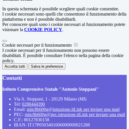
In questa schermata è possibile scegliere quali cookie consentire.
I cookie necessari sono quelli che consentono il funzionamento della
piattaforma e non è possibile disabilitarli.
Per conoscere quali sono i cookie necessari al funzionamento potete
visionare la
COOKIE POLICY
.
Cookie necessari per il funzionamento
I cookie necessari per il funzionamento non possono essere
disabilitati. È possibile consultare l'elenco nella pagina della cookie
policy.
Accetta tutti
Salva le preferenze
Contatti
Istituto Comprensivo Statale "Antonio Stoppani"
Via A. Stoppani, 1 - 20129 Milano (MI)
Tel:
0288444390
Email:
miic8b600g@istruzione.it
Link per inviare una mail
PEC:
miic8b600g@pec.istruzione.it
Link per inviare una mail
C.F.: 80127830158
IBAN: IT17P0503401606000000021288