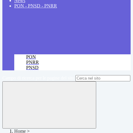
News
PON - PNSD - PNRR
PON
PNRR
PNSD
Campo di ricerca per le pagine del sito
Home
>