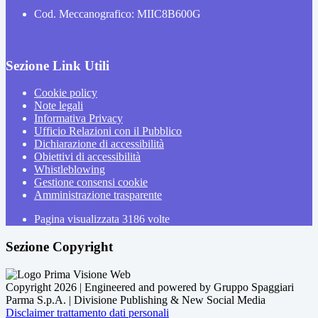
Cod. Meccanografico: MIIC8B600G
Sezione Link Utili
Cookie policy
Note legali
Informativa Privacy
Ufficio Relazioni con il Pubblico
Dichiarazione di accessibilità
Obiettivi di accessibilità
Whistleblowing
Gestione consensi cookie
Amministrazione trasparente
Pagina visualizzata
3186
volte
Sezione Copyright
Copyright 2026 | Engineered and powered by Gruppo Spaggiari
Parma S.p.A. | Divisione Publishing & New Social Media
Disclaimer trattamento dati personali