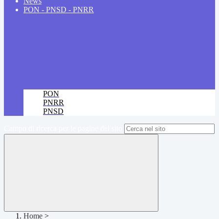
News
PON - PNSD - PNRR
PON
PNRR
PNSD
Campo di ricerca per le pagine del sito
Home
>