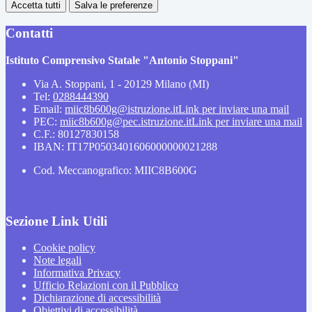
Accetta tutti
Salva le preferenze
Contatti
Istituto Comprensivo Statale "Antonio Stoppani"
Via A. Stoppani, 1 - 20129 Milano (MI)
Tel:
0288444390
Email:
miic8b600g@istruzione.it
Link per inviare una mail
PEC:
miic8b600g@pec.istruzione.it
Link per inviare una mail
C.F.: 80127830158
IBAN: IT17P0503401606000000021288
Cod. Meccanografico: MIIC8B600G
Sezione Link Utili
Cookie policy
Note legali
Informativa Privacy
Ufficio Relazioni con il Pubblico
Dichiarazione di accessibilità
Obiettivi di accessibilità