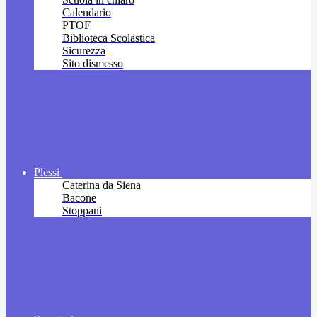
Calendario
PTOF
Biblioteca Scolastica
Sicurezza
Sito dismesso
Plessi
Caterina da Siena
Bacone
Stoppani