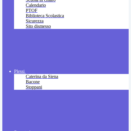
Calendario
PTOF
Biblioteca Scolastica
Sicurezza
Sito dismesso
Plessi
Caterina da Siena
Bacone
Stoppani