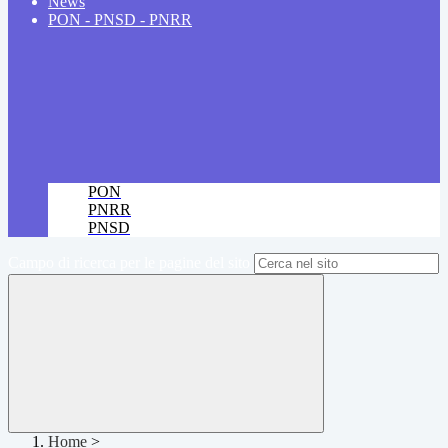
News
PON - PNSD - PNRR
PON
PNRR
PNSD
Campo di ricerca per le pagine del sito
Home
>