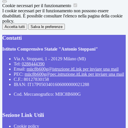
Cookie necessari per il funzionamento
I cookie necessari per il funzionamento non possono essere
disabilitati. È possibile consultare l'elenco nella pagina della cookie
policy.
Accetta tutti
Salva le preferenze
Contatti
Istituto Comprensivo Statale "Antonio Stoppani"
Via A. Stoppani, 1 - 20129 Milano (MI)
Tel:
0288444390
Email:
miic8b600g@istruzione.it
Link per inviare una mail
PEC:
miic8b600g@pec.istruzione.it
Link per inviare una mail
C.F.: 80127830158
IBAN: IT17P0503401606000000021288
Cod. Meccanografico: MIIC8B600G
Sezione Link Utili
Cookie policy