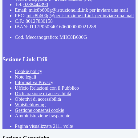
Tel:
0288444390
Email:
miic8b600g@istruzione.it
Link per inviare una mail
PEC:
miic8b600g@pec.istruzione.it
Link per inviare una mail
C.F.: 80127830158
IBAN: IT17P0503401606000000021288
Cod. Meccanografico: MIIC8B600G
Sezione Link Utili
Cookie policy
Note legali
Informativa Privacy
Ufficio Relazioni con il Pubblico
Dichiarazione di accessibilità
Obiettivi di accessibilità
Whistleblowing
Gestione consensi cookie
Amministrazione trasparente
Pagina visualizzata
2111
volte