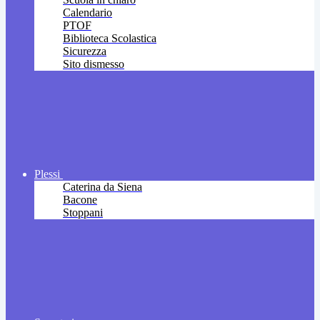
Calendario
PTOF
Biblioteca Scolastica
Sicurezza
Sito dismesso
Plessi
Caterina da Siena
Bacone
Stoppani