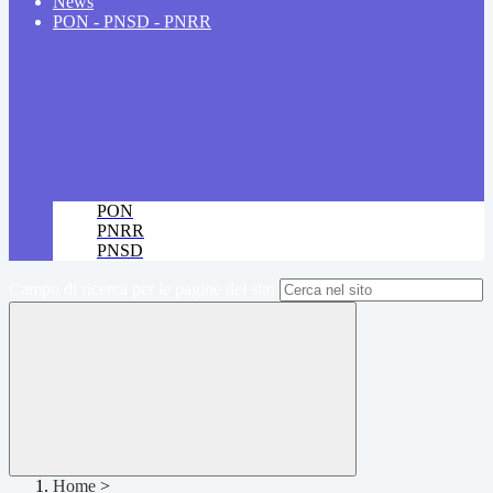
News
PON - PNSD - PNRR
PON
PNRR
PNSD
Campo di ricerca per le pagine del sito
Home
>