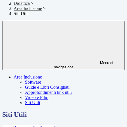
Didattica
>
Area Inclusione
>
Siti Utili
Menu di
navigazione
Area Inclusione
Software
Guide e Libri Consigliati
Approfondimenti link utili
Video e Film
Siti Utili
Siti Utili