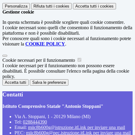
Personalizza
Rifiuta tutti
i cookies
Accetta tutti
i cookies
Gestione cookie
In questa schermata è possibile scegliere quali cookie consentire.
I cookie necessari sono quelli che consentono il funzionamento della
piattaforma e non è possibile disabilitarli.
Per conoscere quali sono i cookie necessari al funzionamento potete
visionare la
COOKIE POLICY
.
Cookie necessari per il funzionamento
I cookie necessari per il funzionamento non possono essere
disabilitati. È possibile consultare l'elenco nella pagina della cookie
policy.
Accetta tutti
Salva le preferenze
Contatti
Istituto Comprensivo Statale "Antonio Stoppani"
Via A. Stoppani, 1 - 20129 Milano (MI)
Tel:
0288444390
Email:
miic8b600g@istruzione.it
Link per inviare una mail
PEC:
miic8b600g@pec.istruzione.it
Link per inviare una mail