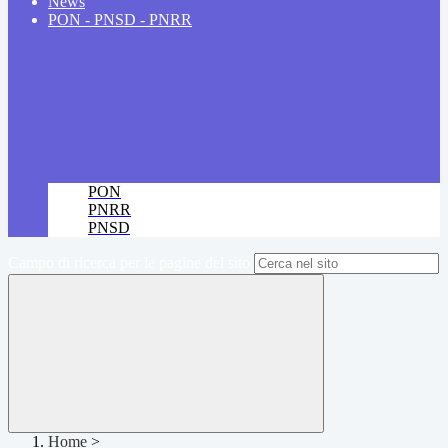
News
PON - PNSD - PNRR
PON
PNRR
PNSD
Campo di ricerca per le pagine del sito
Home
>