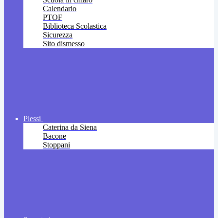
Calendario
PTOF
Biblioteca Scolastica
Sicurezza
Sito dismesso
Plessi
Caterina da Siena
Bacone
Stoppani