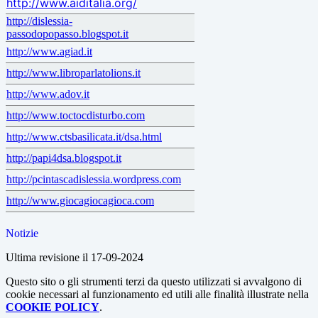
http://www.aiditalia.org/
http://dislessia-
passodopopasso.blogspot.it
http://www.agiad.it
http://www.libroparlatolions.it
http://www.adov.it
http://www.toctocdisturbo.com
http://www.ctsbasilicata.it/dsa.html
http://papi4dsa.blogspot.it
http://pcintascadislessia.wordpress.com
http://www.giocagiocagioca.com
Notizie
Ultima revisione il 17-09-2024
Questo sito o gli strumenti terzi da questo utilizzati si avvalgono di
cookie necessari al funzionamento ed utili alle finalità illustrate nella
COOKIE POLICY
.