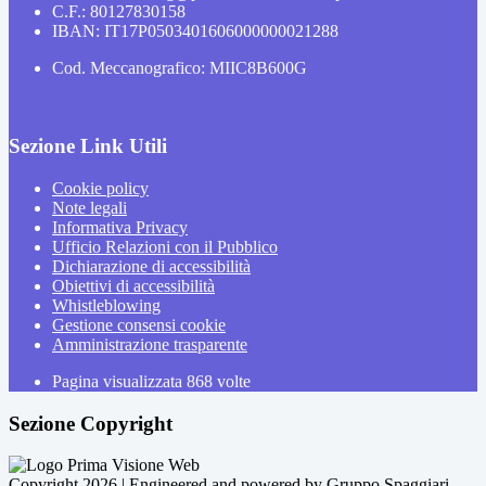
C.F.: 80127830158
IBAN: IT17P0503401606000000021288
Cod. Meccanografico: MIIC8B600G
Sezione Link Utili
Cookie policy
Note legali
Informativa Privacy
Ufficio Relazioni con il Pubblico
Dichiarazione di accessibilità
Obiettivi di accessibilità
Whistleblowing
Gestione consensi cookie
Amministrazione trasparente
Pagina visualizzata
868
volte
Sezione Copyright
Copyright 2026 | Engineered and powered by Gruppo Spaggiari