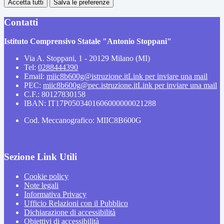
Accetta tutti
Salva le preferenze
Contatti
Istituto Comprensivo Statale "Antonio Stoppani"
Via A. Stoppani, 1 - 20129 Milano (MI)
Tel:
0288444390
Email:
miic8b600g@istruzione.it
Link per inviare una mail
PEC:
miic8b600g@pec.istruzione.it
Link per inviare una mail
C.F.: 80127830158
IBAN: IT17P0503401606000000021288
Cod. Meccanografico: MIIC8B600G
Sezione Link Utili
Cookie policy
Note legali
Informativa Privacy
Ufficio Relazioni con il Pubblico
Dichiarazione di accessibilità
Obiettivi di accessibilità