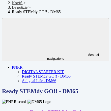
Novità
>
Le notizie
>
Ready STEMdy GO!! - DM65
Menu di
navigazione
PNRR
DIGITAL STARTER KIT
Ready STEMdy GO!! - DM65
A digital Life - DM66
Ready STEMdy GO!! - DM65