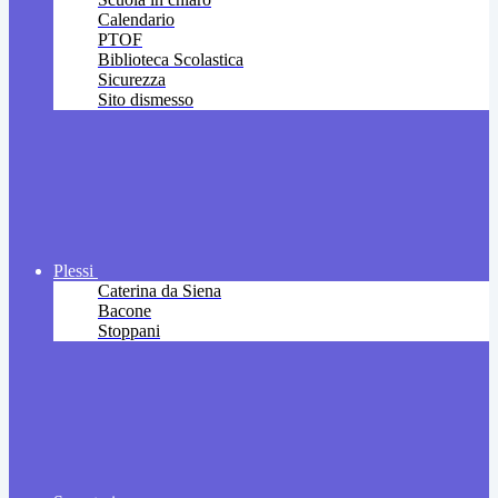
Calendario
PTOF
Biblioteca Scolastica
Sicurezza
Sito dismesso
Plessi
Caterina da Siena
Bacone
Stoppani