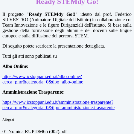
Ready STEMdy Go!
Il progetto "
Ready STEMdy Go!!
" ideato dal prof. Federico
SILVESTRO (Animatore Digitale dell'Istituto) in collaborazione col
Team Innovazione e le figure Dirigenziali dell'istituto, Si basa sulla
gestione della formazione degli alunni e dei docenti sulle lingue
europee e sulla diffusione dei percorsi STEM.
Di seguito potete scaricare la presentazione dettagliata.
Tutti gli atti sono publicati su
Albo Online:
https://www.icstoppani.edu.it/albo-online?
cerca=pnrr&categoria=0&tipo=albo-online
Amministrazione Trasparente:
https://www.icstoppani.edu.it/amministrazione-trasparente?
cerca=pnrr&categoria=0&tipo=amministrazione-trasparente
Allegati
01 Nomina RUP DM65 (002).pdf