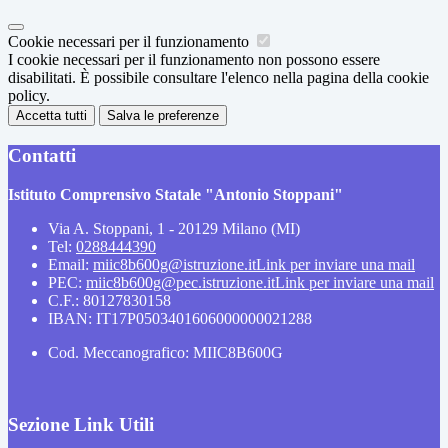
Cookie necessari per il funzionamento
I cookie necessari per il funzionamento non possono essere
disabilitati. È possibile consultare l'elenco nella pagina della cookie
policy.
Accetta tutti
Salva le preferenze
Contatti
Istituto Comprensivo Statale "Antonio Stoppani"
Via A. Stoppani, 1 - 20129 Milano (MI)
Tel:
0288444390
Email:
miic8b600g@istruzione.it
Link per inviare una mail
PEC:
miic8b600g@pec.istruzione.it
Link per inviare una mail
C.F.: 80127830158
IBAN: IT17P0503401606000000021288
Cod. Meccanografico: MIIC8B600G
Sezione Link Utili