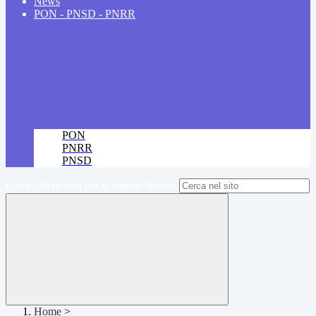
News
PON - PNSD - PNRR
PON
PNRR
PNSD
Campo di ricerca per le pagine del sito
Home
>