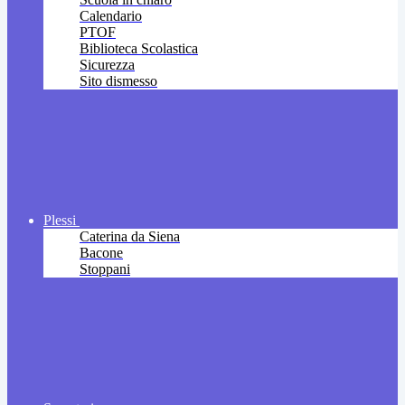
Calendario
PTOF
Biblioteca Scolastica
Sicurezza
Sito dismesso
Plessi
Caterina da Siena
Bacone
Stoppani