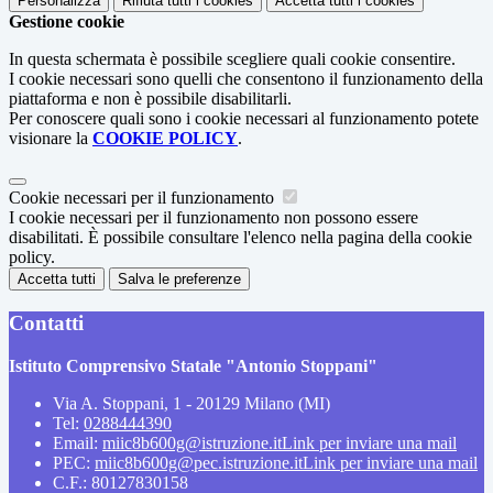
Personalizza
Rifiuta tutti
i cookies
Accetta tutti
i cookies
Gestione cookie
In questa schermata è possibile scegliere quali cookie consentire.
I cookie necessari sono quelli che consentono il funzionamento della
piattaforma e non è possibile disabilitarli.
Per conoscere quali sono i cookie necessari al funzionamento potete
visionare la
COOKIE POLICY
.
Cookie necessari per il funzionamento
I cookie necessari per il funzionamento non possono essere
disabilitati. È possibile consultare l'elenco nella pagina della cookie
policy.
Accetta tutti
Salva le preferenze
Contatti
Istituto Comprensivo Statale "Antonio Stoppani"
Via A. Stoppani, 1 - 20129 Milano (MI)
Tel:
0288444390
Email:
miic8b600g@istruzione.it
Link per inviare una mail
PEC:
miic8b600g@pec.istruzione.it
Link per inviare una mail
C.F.: 80127830158