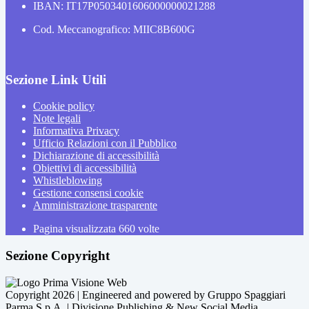
IBAN: IT17P0503401606000000021288
Cod. Meccanografico: MIIC8B600G
Sezione Link Utili
Cookie policy
Note legali
Informativa Privacy
Ufficio Relazioni con il Pubblico
Dichiarazione di accessibilità
Obiettivi di accessibilità
Whistleblowing
Gestione consensi cookie
Amministrazione trasparente
Pagina visualizzata
660
volte
Sezione Copyright
Copyright 2026 | Engineered and powered by Gruppo Spaggiari
Parma S.p.A. | Divisione Publishing & New Social Media