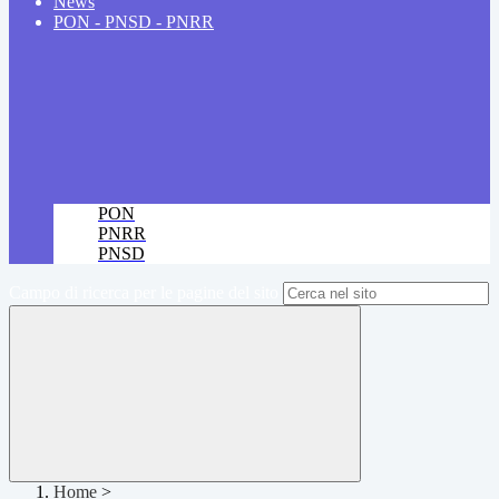
News
PON - PNSD - PNRR
PON
PNRR
PNSD
Campo di ricerca per le pagine del sito
Home
>