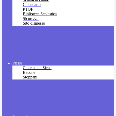
Calendario
PTOF
Biblioteca Scolastica
Sicurezza
Sito dismesso
Plessi
Caterina da Siena
Bacone
Stoppani