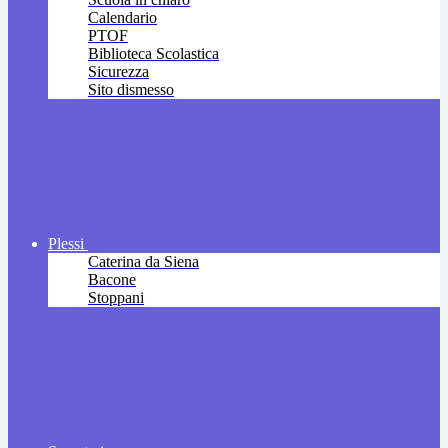
Calendario
PTOF
Biblioteca Scolastica
Sicurezza
Sito dismesso
Plessi
Caterina da Siena
Bacone
Stoppani