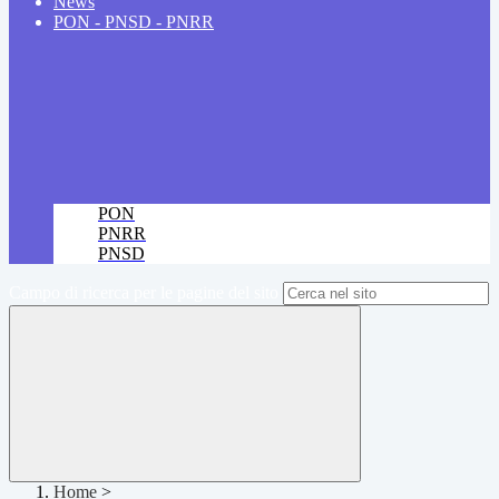
News
PON - PNSD - PNRR
PON
PNRR
PNSD
Campo di ricerca per le pagine del sito
Home
>