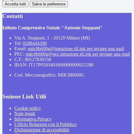
Accetta tutti
Salva le preferenze
Contatti
Istituto Comprensivo Statale "Antonio Stoppani"
Via A. Stoppani, 1 - 20129 Milano (MI)
Tel:
0288444390
Email:
miic8b600g@istruzione.it
Link per inviare una mail
PEC:
miic8b600g@pec.istruzione.it
Link per inviare una mail
C.F.: 80127830158
IBAN: IT17P0503401606000000021288
Cod. Meccanografico: MIIC8B600G
Sezione Link Utili
Cookie policy
Note legali
Informativa Privacy
Ufficio Relazioni con il Pubblico
Dichiarazione di accessibilità