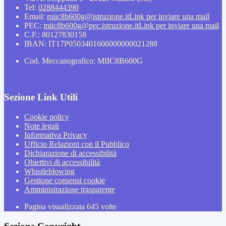
Tel:
0288444390
Email:
miic8b600g@istruzione.it
Link per inviare una mail
PEC:
miic8b600g@pec.istruzione.it
Link per inviare una mail
C.F.: 80127830158
IBAN: IT17P0503401606000000021288
Cod. Meccanografico: MIIC8B600G
Sezione Link Utili
Cookie policy
Note legali
Informativa Privacy
Ufficio Relazioni con il Pubblico
Dichiarazione di accessibilità
Obiettivi di accessibilità
Whistleblowing
Gestione consensi cookie
Amministrazione trasparente
Pagina visualizzata
645
volte