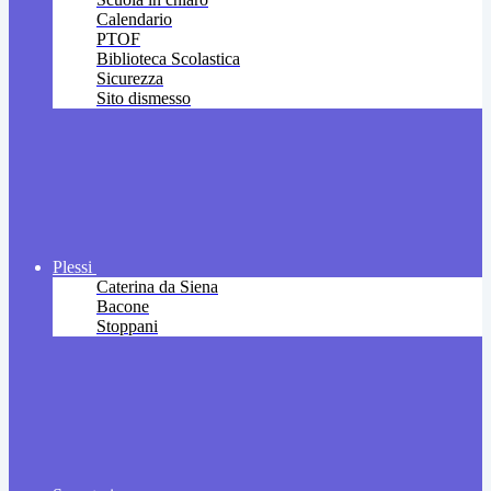
Calendario
PTOF
Biblioteca Scolastica
Sicurezza
Sito dismesso
Plessi
Caterina da Siena
Bacone
Stoppani