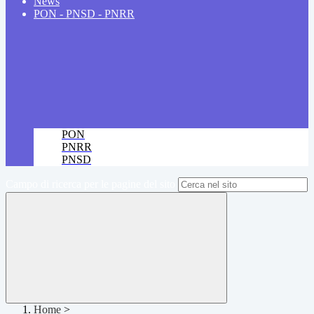
News
PON - PNSD - PNRR
PON
PNRR
PNSD
Campo di ricerca per le pagine del sito
Home
>