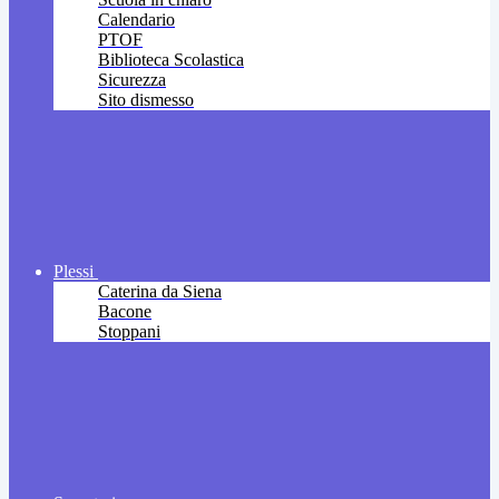
Calendario
PTOF
Biblioteca Scolastica
Sicurezza
Sito dismesso
Plessi
Caterina da Siena
Bacone
Stoppani