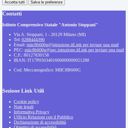
Accetta tutti
Salva le preferenze
Contatti
Istituto Comprensivo Statale "Antonio Stoppani"
Via A. Stoppani, 1 - 20129 Milano (MI)
Tel:
0288444390
Email:
miic8b600g@istruzione.it
Link per inviare una mail
PEC:
miic8b600g@pec.istruzione.it
Link per inviare una mail
C.F.: 80127830158
IBAN: IT17P0503401606000000021288
Cod. Meccanografico: MIIC8B600G
Sezione Link Utili
Cookie policy
Note legali
Informativa Privacy
Ufficio Relazioni con il Pubblico
Dichiarazione di accessibilità
Obiettivi di accessibilità