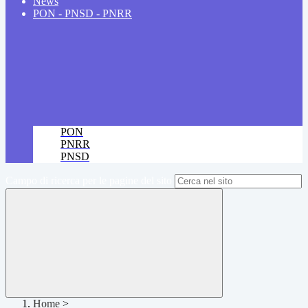
News
PON - PNSD - PNRR
PON
PNRR
PNSD
Campo di ricerca per le pagine del sito
Home
>