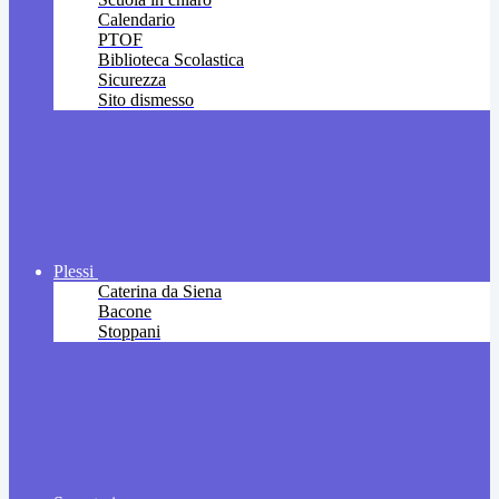
Calendario
PTOF
Biblioteca Scolastica
Sicurezza
Sito dismesso
Plessi
Caterina da Siena
Bacone
Stoppani