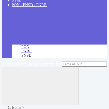
News
PON - PNSD - PNRR
PON
PNRR
PNSD
Campo di ricerca per le pagine del sito
Home
>