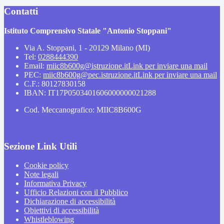
Contatti
Istituto Comprensivo Statale "Antonio Stoppani"
Via A. Stoppani, 1 - 20129 Milano (MI)
Tel:
0288444390
Email:
miic8b600g@istruzione.it
Link per inviare una mail
PEC:
miic8b600g@pec.istruzione.it
Link per inviare una mail
C.F.: 80127830158
IBAN: IT17P0503401606000000021288
Cod. Meccanografico: MIIC8B600G
Sezione Link Utili
Cookie policy
Note legali
Informativa Privacy
Ufficio Relazioni con il Pubblico
Dichiarazione di accessibilità
Obiettivi di accessibilità
Whistleblowing