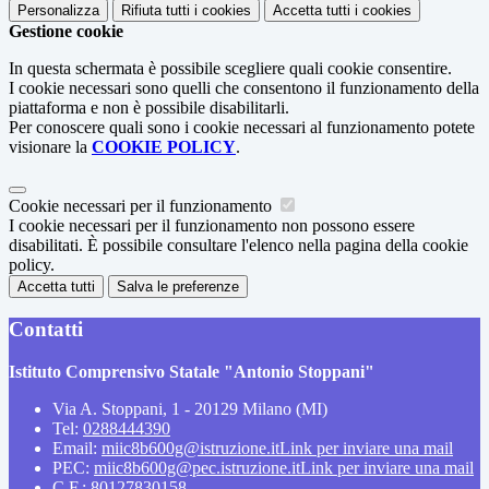
Personalizza
Rifiuta tutti
i cookies
Accetta tutti
i cookies
Gestione cookie
In questa schermata è possibile scegliere quali cookie consentire.
I cookie necessari sono quelli che consentono il funzionamento della
piattaforma e non è possibile disabilitarli.
Per conoscere quali sono i cookie necessari al funzionamento potete
visionare la
COOKIE POLICY
.
Cookie necessari per il funzionamento
I cookie necessari per il funzionamento non possono essere
disabilitati. È possibile consultare l'elenco nella pagina della cookie
policy.
Accetta tutti
Salva le preferenze
Contatti
Istituto Comprensivo Statale "Antonio Stoppani"
Via A. Stoppani, 1 - 20129 Milano (MI)
Tel:
0288444390
Email:
miic8b600g@istruzione.it
Link per inviare una mail
PEC:
miic8b600g@pec.istruzione.it
Link per inviare una mail
C.F.: 80127830158