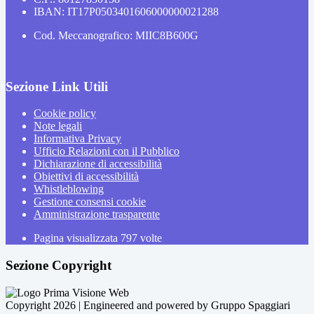
IBAN: IT17P0503401606000000021288
Cod. Meccanografico: MIIC8B600G
Sezione Link Utili
Cookie policy
Note legali
Informativa Privacy
Ufficio Relazioni con il Pubblico
Dichiarazione di accessibilità
Obiettivi di accessibilità
Whistleblowing
Gestione consensi cookie
Amministrazione trasparente
Pagina visualizzata
797
volte
Sezione Copyright
Copyright 2026 | Engineered and powered by Gruppo Spaggiari