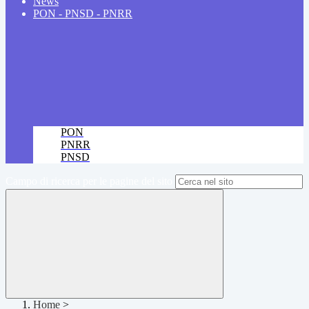
News
PON - PNSD - PNRR
PON
PNRR
PNSD
Campo di ricerca per le pagine del sito
Home
>