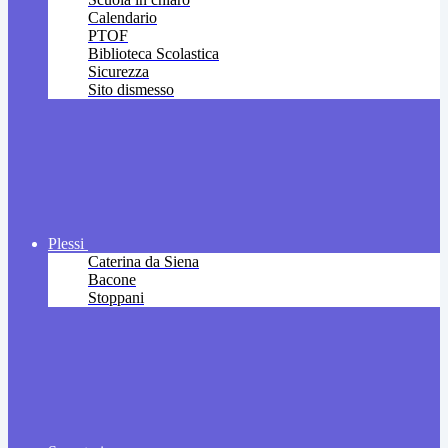
Calendario
PTOF
Biblioteca Scolastica
Sicurezza
Sito dismesso
Plessi
Caterina da Siena
Bacone
Stoppani