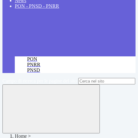
News
PON - PNSD - PNRR
PON
PNRR
PNSD
Campo di ricerca per le pagine del sito
Home
>