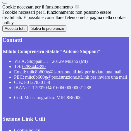
Cookie necessari per il funzionamento
I cookie necessari per il funzionamento non possono essere
disabilitati. È possibile consultare l'elenco nella pagina della cookie
policy.
Accetta tutti
Salva le preferenze
Contatti
Istituto Comprensivo Statale "Antonio Stoppani"
Via A. Stoppani, 1 - 20129 Milano (MI)
Tel:
0288444390
Email:
miic8b600g@istruzione.it
Link per inviare una mail
PEC:
miic8b600g@pec.istruzione.it
Link per inviare una mail
C.F.: 80127830158
IBAN: IT17P0503401606000000021288
Cod. Meccanografico: MIIC8B600G
Sezione Link Utili
Cookie policy