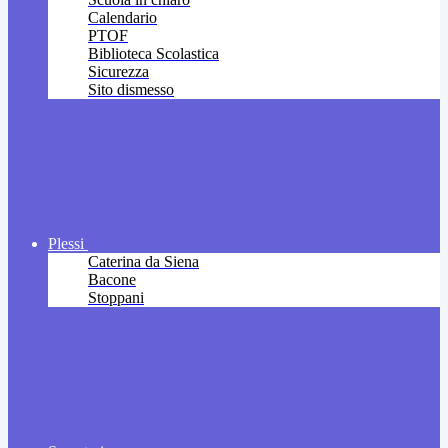
Calendario
PTOF
Biblioteca Scolastica
Sicurezza
Sito dismesso
Plessi
Caterina da Siena
Bacone
Stoppani