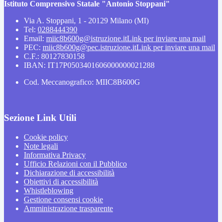
Istituto Comprensivo Statale "Antonio Stoppani"
Via A. Stoppani, 1 - 20129 Milano (MI)
Tel:
0288444390
Email:
miic8b600g@istruzione.it
Link per inviare una mail
PEC:
miic8b600g@pec.istruzione.it
Link per inviare una mail
C.F.: 80127830158
IBAN: IT17P0503401606000000021288
Cod. Meccanografico: MIIC8B600G
Sezione Link Utili
Cookie policy
Note legali
Informativa Privacy
Ufficio Relazioni con il Pubblico
Dichiarazione di accessibilità
Obiettivi di accessibilità
Whistleblowing
Gestione consensi cookie
Amministrazione trasparente