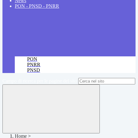
News
PON - PNSD - PNRR
PON
PNRR
PNSD
Campo di ricerca per le pagine del sito
Home
>