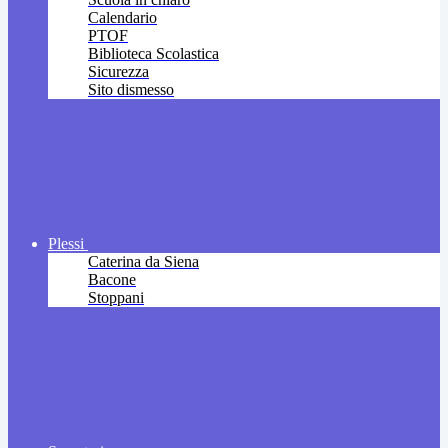
Calendario
PTOF
Biblioteca Scolastica
Sicurezza
Sito dismesso
Plessi
Caterina da Siena
Bacone
Stoppani