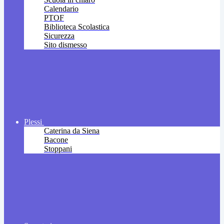
Calendario
PTOF
Biblioteca Scolastica
Sicurezza
Sito dismesso
Plessi
Caterina da Siena
Bacone
Stoppani