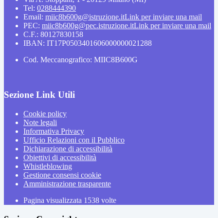
Tel:
0288444390
Email:
miic8b600g@istruzione.it
Link per inviare una mail
PEC:
miic8b600g@pec.istruzione.it
Link per inviare una mail
C.F.: 80127830158
IBAN: IT17P0503401606000000021288
Cod. Meccanografico: MIIC8B600G
Sezione Link Utili
Cookie policy
Note legali
Informativa Privacy
Ufficio Relazioni con il Pubblico
Dichiarazione di accessibilità
Obiettivi di accessibilità
Whistleblowing
Gestione consensi cookie
Amministrazione trasparente
Pagina visualizzata
1538
volte