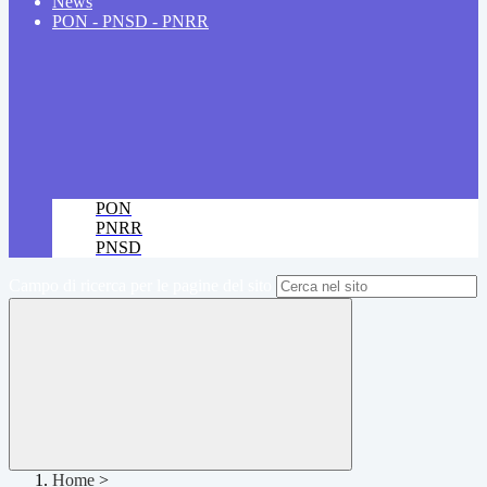
News
PON - PNSD - PNRR
PON
PNRR
PNSD
Campo di ricerca per le pagine del sito
Home
>