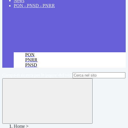
News
PON - PNSD - PNRR
PON
PNRR
PNSD
Campo di ricerca per le pagine del sito
Home
>