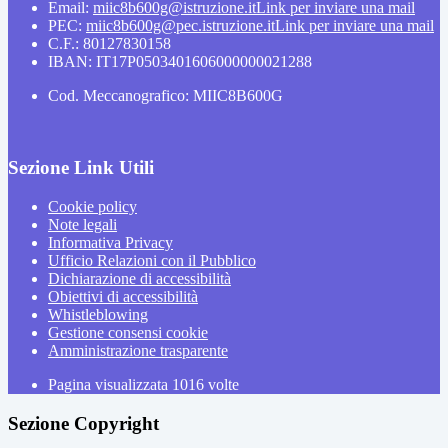
Email:
miic8b600g@istruzione.it
Link per inviare una mail
PEC:
miic8b600g@pec.istruzione.it
Link per inviare una mail
C.F.: 80127830158
IBAN: IT17P0503401606000000021288
Cod. Meccanografico: MIIC8B600G
Sezione Link Utili
Cookie policy
Note legali
Informativa Privacy
Ufficio Relazioni con il Pubblico
Dichiarazione di accessibilità
Obiettivi di accessibilità
Whistleblowing
Gestione consensi cookie
Amministrazione trasparente
Pagina visualizzata
1016
volte
Sezione Copyright