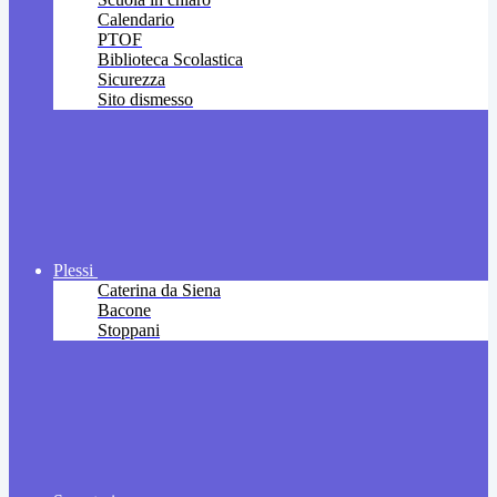
Calendario
PTOF
Biblioteca Scolastica
Sicurezza
Sito dismesso
Plessi
Caterina da Siena
Bacone
Stoppani