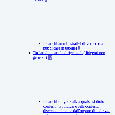
Incarichi amministrativi di vertice (da
pubblicare in tabelle)
1
Titolari di incarichi dirigenziali (dirigenti non
generali)
12
Incarichi dirigenziali, a qualsiasi titolo
conferiti, ivi inclusi quelli conferiti
discrezionalmente dall'organo di indirizzo