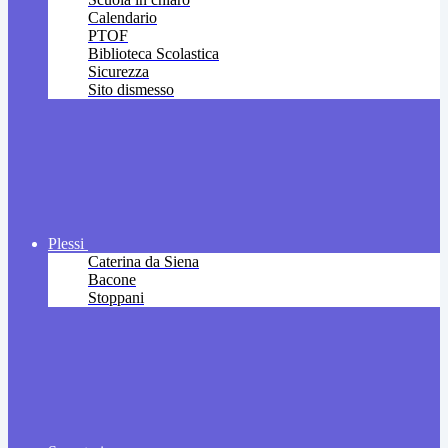
Calendario
PTOF
Biblioteca Scolastica
Sicurezza
Sito dismesso
Plessi
Caterina da Siena
Bacone
Stoppani