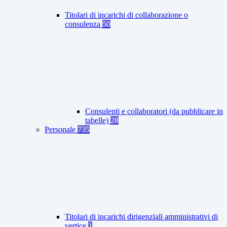
Titolari di incarichi di collaborazione o
consulenza
50
Consulenti e collaboratori (da pubblicare in
tabelle)
28
Personale
735
Titolari di incarichi dirigenziali amministrativi di
vertice
1