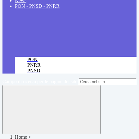
News
PON - PNSD - PNRR
PON
PNRR
PNSD
Campo di ricerca per le pagine del sito
Home
>