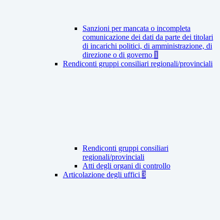
Sanzioni per mancata o incompleta
comunicazione dei dati da parte dei titolari
di incarichi politici, di amministrazione, di
direzione o di governo
1
Rendiconti gruppi consiliari regionali/provinciali
Rendiconti gruppi consiliari
regionali/provinciali
Atti degli organi di controllo
Articolazione degli uffici
3