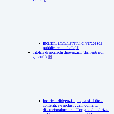
Incarichi amministrativi di vertice (da
pubblicare in tabelle)
1
Titolari di incarichi dirigenziali (dirigenti non
generali)
12
Incarichi dirigenziali, a qualsiasi titolo
conferiti, ivi inclusi quelli conferiti
discrezionalmente dall'organo di indirizzo