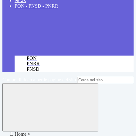
News
PON - PNSD - PNRR
PON
PNRR
PNSD
Campo di ricerca per le pagine del sito
Home
>