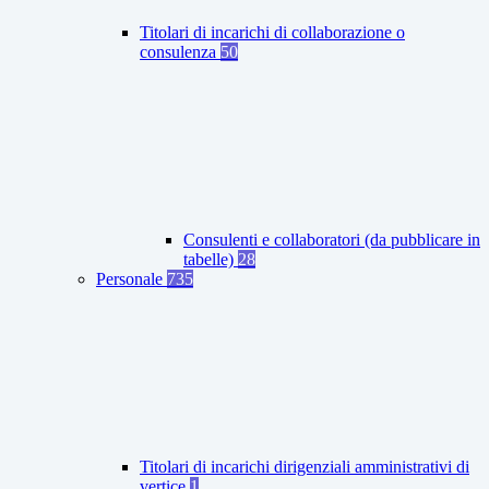
Titolari di incarichi di collaborazione o
consulenza
50
Consulenti e collaboratori (da pubblicare in
tabelle)
28
Personale
735
Titolari di incarichi dirigenziali amministrativi di
vertice
1