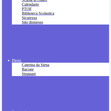
Calendario
PTOF
Biblioteca Scolastica
Sicurezza
Sito dismesso
Plessi
Caterina da Siena
Bacone
Stoppani