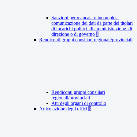
Sanzioni per mancata o incompleta
comunicazione dei dati da parte dei titolari
di incarichi politici, di amministrazione, di
direzione o di governo
1
Rendiconti gruppi consiliari regionali/provinciali
Rendiconti gruppi consiliari
regionali/provinciali
Atti degli organi di controllo
Articolazione degli uffici
3