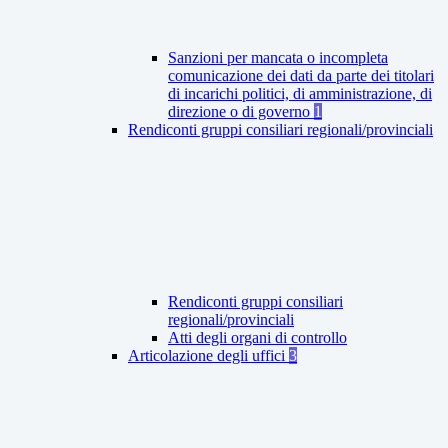
Sanzioni per mancata o incompleta
comunicazione dei dati da parte dei titolari
di incarichi politici, di amministrazione, di
direzione o di governo
1
Rendiconti gruppi consiliari regionali/provinciali
Rendiconti gruppi consiliari
regionali/provinciali
Atti degli organi di controllo
Articolazione degli uffici
3