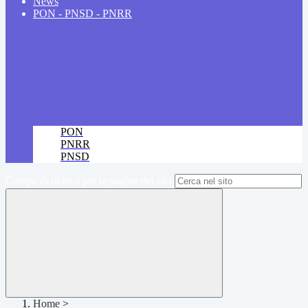
News
PON - PNSD - PNRR
PON
PNRR
PNSD
Campo di ricerca per le pagine del sito
Home
>