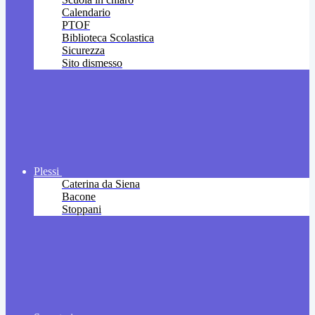
Calendario
PTOF
Biblioteca Scolastica
Sicurezza
Sito dismesso
Plessi
Caterina da Siena
Bacone
Stoppani