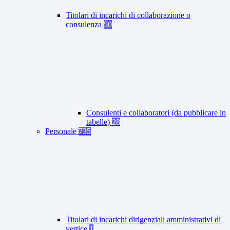
Titolari di incarichi di collaborazione o
consulenza
50
Consulenti e collaboratori (da pubblicare in
tabelle)
28
Personale
735
Titolari di incarichi dirigenziali amministrativi di
vertice
1