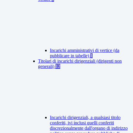
Incarichi amministrativi di vertice (da
pubblicare in tabelle)
1
Titolari di incarichi dirigenziali (dirigenti non
generali)
12
Incarichi dirigenziali, a qualsiasi titolo
conferiti, ivi inclusi quelli conferiti
discrezionalmente dall'organo di indirizzo