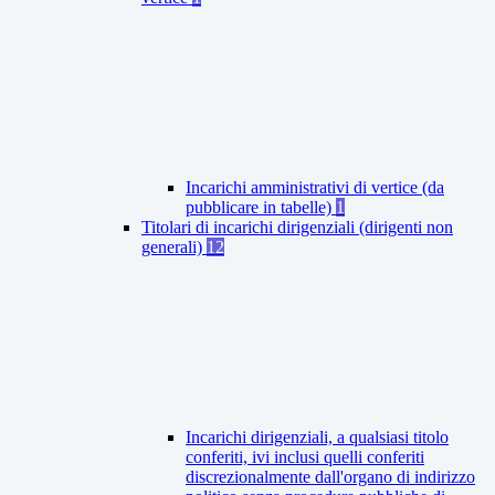
Incarichi amministrativi di vertice (da
pubblicare in tabelle)
1
Titolari di incarichi dirigenziali (dirigenti non
generali)
12
Incarichi dirigenziali, a qualsiasi titolo
conferiti, ivi inclusi quelli conferiti
discrezionalmente dall'organo di indirizzo