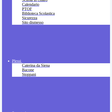
Calendario
PTOF
Biblioteca Scolastica
Sicurezza
Sito dismesso
Plessi
Caterina da Siena
Bacone
Stoppani