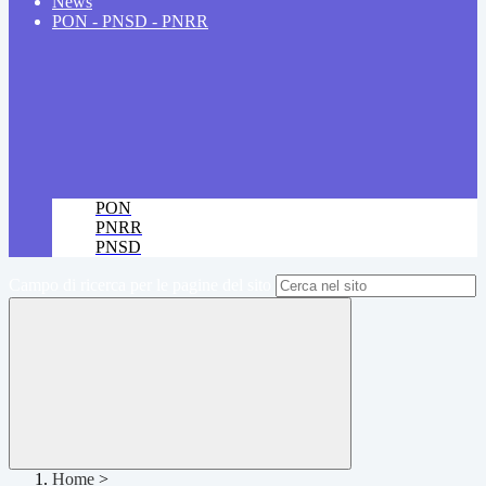
News
PON - PNSD - PNRR
PON
PNRR
PNSD
Campo di ricerca per le pagine del sito
Home
>