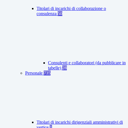
Titolari di incarichi di collaborazione o
consulenza
50
Consulenti e collaboratori (da pubblicare in
tabelle)
28
Personale
735
Titolari di incarichi dirigenziali amministrativi di
vertice
1