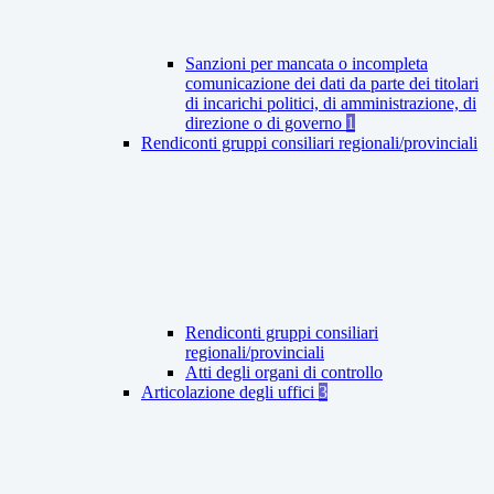
Sanzioni per mancata o incompleta
comunicazione dei dati da parte dei titolari
di incarichi politici, di amministrazione, di
direzione o di governo
1
Rendiconti gruppi consiliari regionali/provinciali
Rendiconti gruppi consiliari
regionali/provinciali
Atti degli organi di controllo
Articolazione degli uffici
3