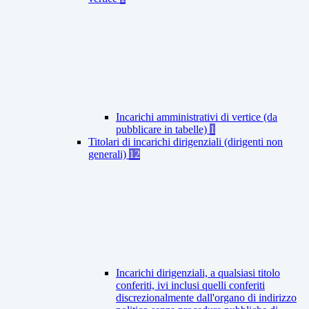
Incarichi amministrativi di vertice (da
pubblicare in tabelle)
1
Titolari di incarichi dirigenziali (dirigenti non
generali)
12
Incarichi dirigenziali, a qualsiasi titolo
conferiti, ivi inclusi quelli conferiti
discrezionalmente dall'organo di indirizzo