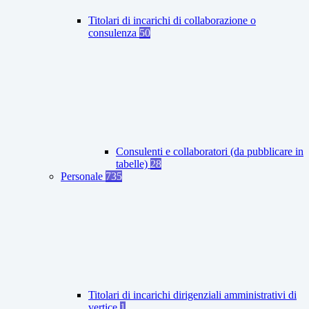
Titolari di incarichi di collaborazione o
consulenza
50
Consulenti e collaboratori (da pubblicare in
tabelle)
28
Personale
735
Titolari di incarichi dirigenziali amministrativi di
vertice
1