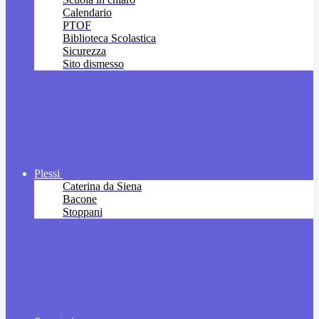
Calendario
PTOF
Biblioteca Scolastica
Sicurezza
Sito dismesso
Plessi
Caterina da Siena
Bacone
Stoppani