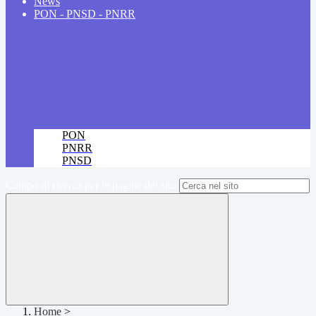
News
PON - PNSD - PNRR
PON
PNRR
PNSD
Campo di ricerca per le pagine del sito
Home
>