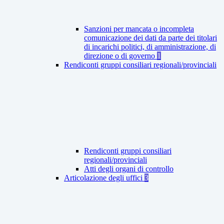
Sanzioni per mancata o incompleta
comunicazione dei dati da parte dei titolari
di incarichi politici, di amministrazione, di
direzione o di governo
1
Rendiconti gruppi consiliari regionali/provinciali
Rendiconti gruppi consiliari
regionali/provinciali
Atti degli organi di controllo
Articolazione degli uffici
3