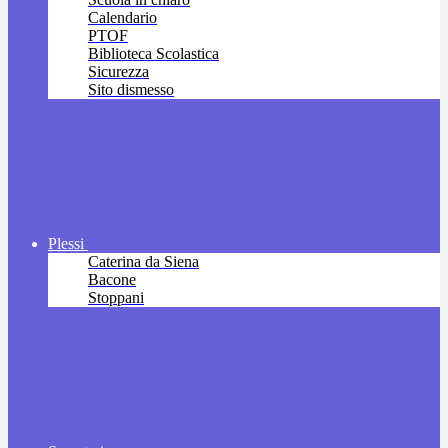
Calendario
PTOF
Biblioteca Scolastica
Sicurezza
Sito dismesso
Plessi
Caterina da Siena
Bacone
Stoppani