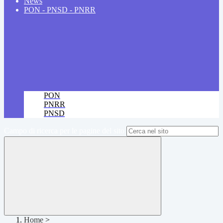
News
PON - PNSD - PNRR
PON
PNRR
PNSD
Campo di ricerca per le pagine del sito
Home
>