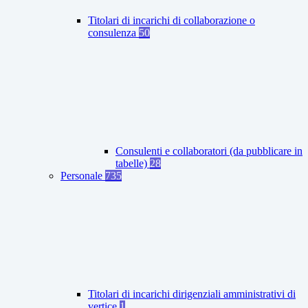
Titolari di incarichi di collaborazione o
consulenza
50
Consulenti e collaboratori (da pubblicare in
tabelle)
28
Personale
735
Titolari di incarichi dirigenziali amministrativi di
vertice
1