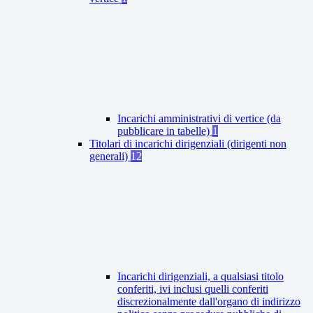
Incarichi amministrativi di vertice (da
pubblicare in tabelle)
1
Titolari di incarichi dirigenziali (dirigenti non
generali)
12
Incarichi dirigenziali, a qualsiasi titolo
conferiti, ivi inclusi quelli conferiti
discrezionalmente dall'organo di indirizzo