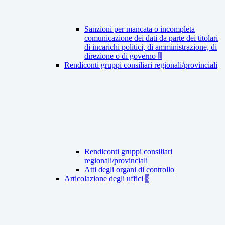
Sanzioni per mancata o incompleta
comunicazione dei dati da parte dei titolari
di incarichi politici, di amministrazione, di
direzione o di governo
1
Rendiconti gruppi consiliari regionali/provinciali
Rendiconti gruppi consiliari
regionali/provinciali
Atti degli organi di controllo
Articolazione degli uffici
3