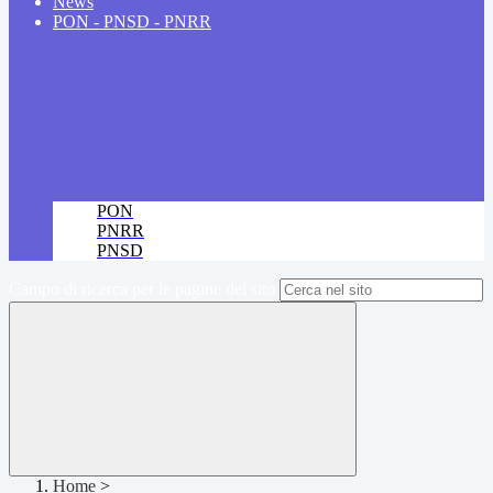
News
PON - PNSD - PNRR
PON
PNRR
PNSD
Campo di ricerca per le pagine del sito
Home
>