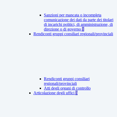
Sanzioni per mancata o incompleta
comunicazione dei dati da parte dei titolari
di incarichi politici, di amministrazione, di
direzione o di governo
1
Rendiconti gruppi consiliari regionali/provinciali
Rendiconti gruppi consiliari
regionali/provinciali
Atti degli organi di controllo
Articolazione degli uffici
3