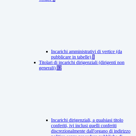
Incarichi amministrativi di vertice (da
pubblicare in tabelle)
1
Titolari di incarichi dirigenziali (dirigenti non
generali)
12
Incarichi dirigenziali, a qualsiasi titolo
conferiti, ivi inclusi quelli conferiti
discrezionalmente dall'organo di indirizzo