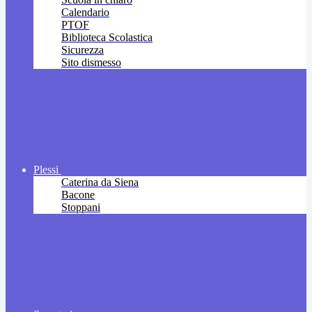
Calendario
PTOF
Biblioteca Scolastica
Sicurezza
Sito dismesso
Plessi
Caterina da Siena
Bacone
Stoppani