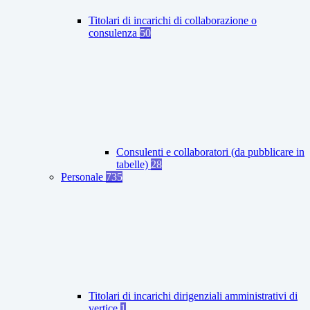
Titolari di incarichi di collaborazione o
consulenza
50
Consulenti e collaboratori (da pubblicare in
tabelle)
28
Personale
735
Titolari di incarichi dirigenziali amministrativi di
vertice
1