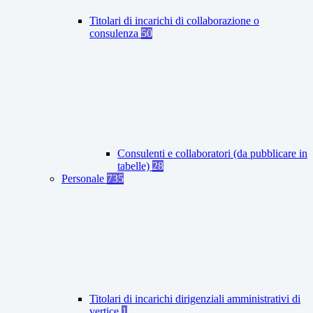
Titolari di incarichi di collaborazione o
consulenza
50
Consulenti e collaboratori (da pubblicare in
tabelle)
28
Personale
735
Titolari di incarichi dirigenziali amministrativi di
vertice
1