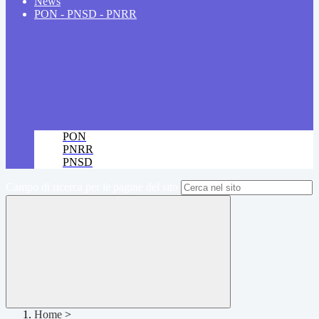
News
PON - PNSD - PNRR
PON
PNRR
PNSD
Campo di ricerca per le pagine del sito
Home
>