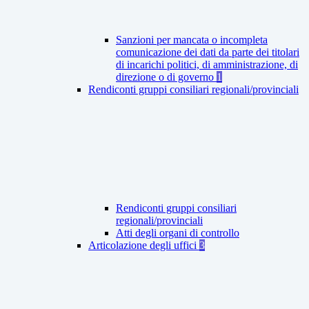
Sanzioni per mancata o incompleta
comunicazione dei dati da parte dei titolari
di incarichi politici, di amministrazione, di
direzione o di governo
1
Rendiconti gruppi consiliari regionali/provinciali
Rendiconti gruppi consiliari
regionali/provinciali
Atti degli organi di controllo
Articolazione degli uffici
3