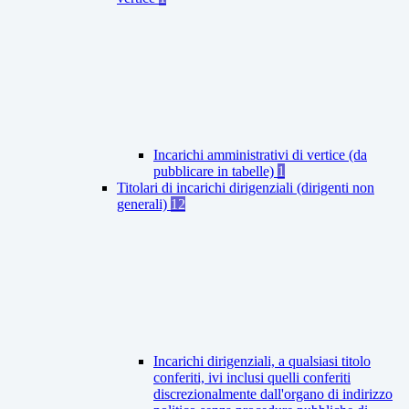
Incarichi amministrativi di vertice (da
pubblicare in tabelle)
1
Titolari di incarichi dirigenziali (dirigenti non
generali)
12
Incarichi dirigenziali, a qualsiasi titolo
conferiti, ivi inclusi quelli conferiti
discrezionalmente dall'organo di indirizzo