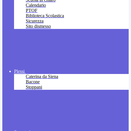
Calendario
PTOF
Biblioteca Scolastica
Sicurezza
Sito dismesso
Plessi
Caterina da Siena
Bacone
Stoppani