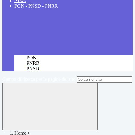
News
PON - PNSD - PNRR
PON
PNRR
PNSD
Campo di ricerca per le pagine del sito
Home
>