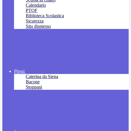
Calendario
PTOF
Biblioteca Scolastica
Sicurezza
Sito dismesso
Plessi
Caterina da Siena
Bacone
Stoppani