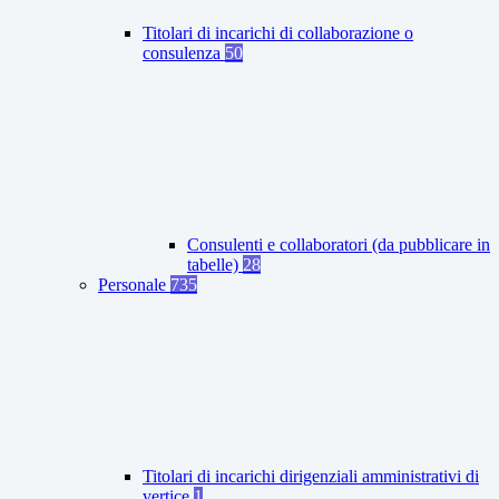
Titolari di incarichi di collaborazione o
consulenza
50
Consulenti e collaboratori (da pubblicare in
tabelle)
28
Personale
735
Titolari di incarichi dirigenziali amministrativi di
vertice
1