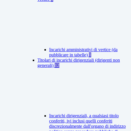
Incarichi amministrativi di vertice (da
pubblicare in tabelle)
1
Titolari di incarichi dirigenziali (dirigenti non
generali)
12
Incarichi dirigenziali, a qualsiasi titolo
conferiti, ivi inclusi quelli conferiti
discrezionalmente dall'organo di indirizzo