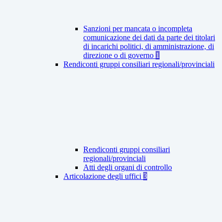
Sanzioni per mancata o incompleta
comunicazione dei dati da parte dei titolari
di incarichi politici, di amministrazione, di
direzione o di governo
1
Rendiconti gruppi consiliari regionali/provinciali
Rendiconti gruppi consiliari
regionali/provinciali
Atti degli organi di controllo
Articolazione degli uffici
3