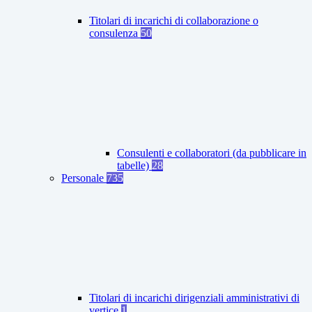
Titolari di incarichi di collaborazione o
consulenza
50
Consulenti e collaboratori (da pubblicare in
tabelle)
28
Personale
735
Titolari di incarichi dirigenziali amministrativi di
vertice
1