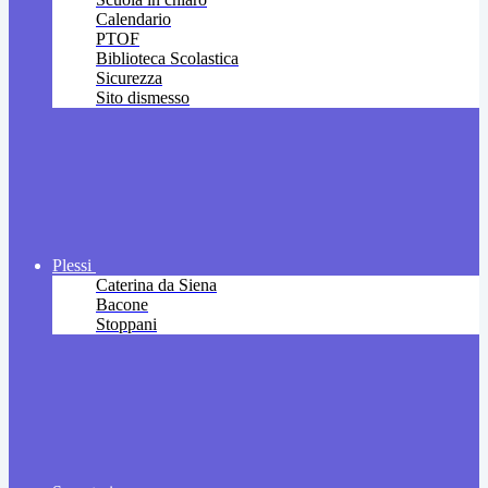
Calendario
PTOF
Biblioteca Scolastica
Sicurezza
Sito dismesso
Plessi
Caterina da Siena
Bacone
Stoppani