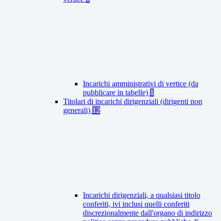
Incarichi amministrativi di vertice (da
pubblicare in tabelle)
1
Titolari di incarichi dirigenziali (dirigenti non
generali)
12
Incarichi dirigenziali, a qualsiasi titolo
conferiti, ivi inclusi quelli conferiti
discrezionalmente dall'organo di indirizzo