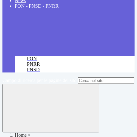
News
PON - PNSD - PNRR
PON
PNRR
PNSD
Campo di ricerca per le pagine del sito
Home
>