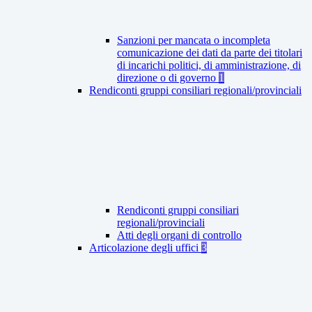
Sanzioni per mancata o incompleta
comunicazione dei dati da parte dei titolari
di incarichi politici, di amministrazione, di
direzione o di governo
1
Rendiconti gruppi consiliari regionali/provinciali
Rendiconti gruppi consiliari
regionali/provinciali
Atti degli organi di controllo
Articolazione degli uffici
3