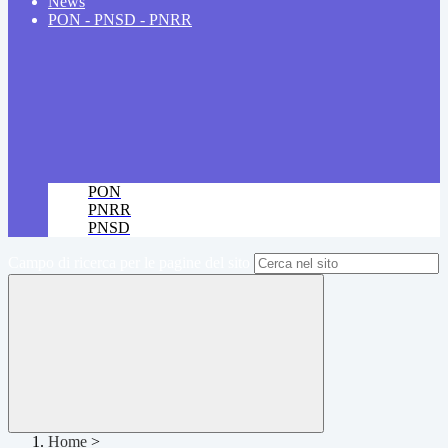
News
PON - PNSD - PNRR
PON
PNRR
PNSD
Campo di ricerca per le pagine del sito
Home
>