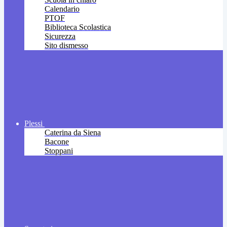
Calendario
PTOF
Biblioteca Scolastica
Sicurezza
Sito dismesso
Plessi
Caterina da Siena
Bacone
Stoppani