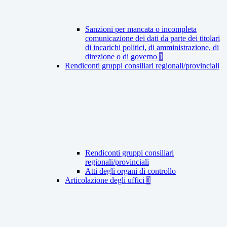
Sanzioni per mancata o incompleta
comunicazione dei dati da parte dei titolari
di incarichi politici, di amministrazione, di
direzione o di governo
1
Rendiconti gruppi consiliari regionali/provinciali
Rendiconti gruppi consiliari
regionali/provinciali
Atti degli organi di controllo
Articolazione degli uffici
3