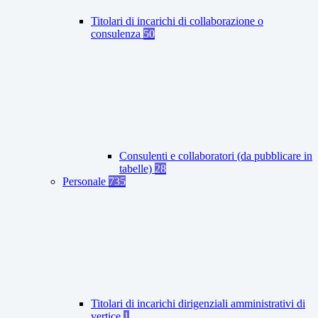
Titolari di incarichi di collaborazione o
consulenza
50
Consulenti e collaboratori (da pubblicare in
tabelle)
28
Personale
735
Titolari di incarichi dirigenziali amministrativi di
vertice
1