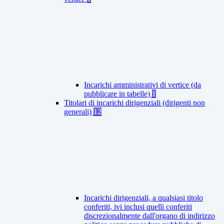
Incarichi amministrativi di vertice (da
pubblicare in tabelle)
1
Titolari di incarichi dirigenziali (dirigenti non
generali)
12
Incarichi dirigenziali, a qualsiasi titolo
conferiti, ivi inclusi quelli conferiti
discrezionalmente dall'organo di indirizzo