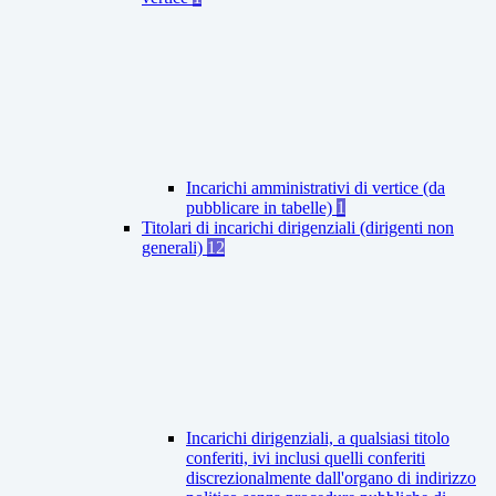
Incarichi amministrativi di vertice (da
pubblicare in tabelle)
1
Titolari di incarichi dirigenziali (dirigenti non
generali)
12
Incarichi dirigenziali, a qualsiasi titolo
conferiti, ivi inclusi quelli conferiti
discrezionalmente dall'organo di indirizzo