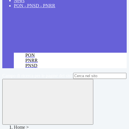
News
PON - PNSD - PNRR
PON
PNRR
PNSD
Campo di ricerca per le pagine del sito
Home
>