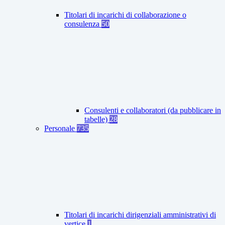
Titolari di incarichi di collaborazione o
consulenza
50
Consulenti e collaboratori (da pubblicare in
tabelle)
28
Personale
735
Titolari di incarichi dirigenziali amministrativi di
vertice
1