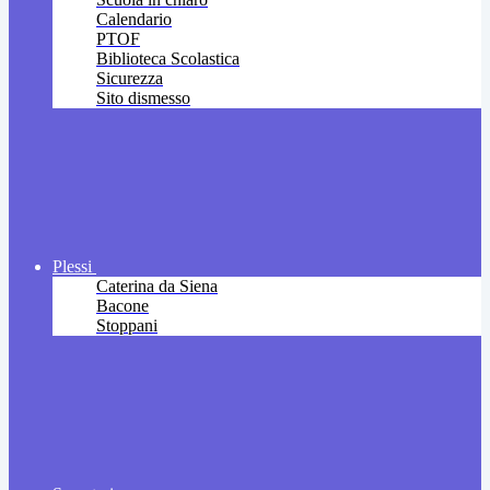
Calendario
PTOF
Biblioteca Scolastica
Sicurezza
Sito dismesso
Plessi
Caterina da Siena
Bacone
Stoppani