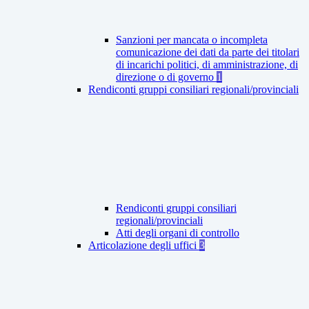
Sanzioni per mancata o incompleta
comunicazione dei dati da parte dei titolari
di incarichi politici, di amministrazione, di
direzione o di governo
1
Rendiconti gruppi consiliari regionali/provinciali
Rendiconti gruppi consiliari
regionali/provinciali
Atti degli organi di controllo
Articolazione degli uffici
3