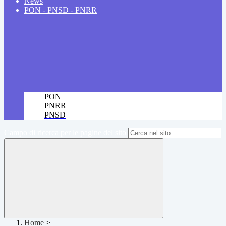
News
PON - PNSD - PNRR
PON
PNRR
PNSD
Campo di ricerca per le pagine del sito
Home
>