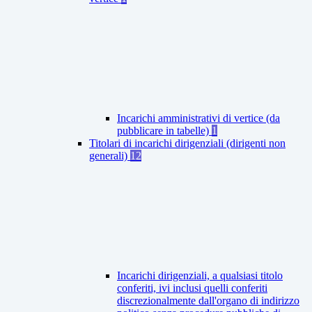
Incarichi amministrativi di vertice (da
pubblicare in tabelle)
1
Titolari di incarichi dirigenziali (dirigenti non
generali)
12
Incarichi dirigenziali, a qualsiasi titolo
conferiti, ivi inclusi quelli conferiti
discrezionalmente dall'organo di indirizzo