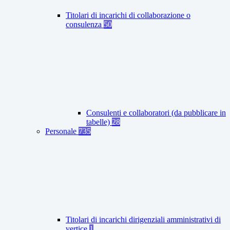
Titolari di incarichi di collaborazione o
consulenza
50
Consulenti e collaboratori (da pubblicare in
tabelle)
28
Personale
735
Titolari di incarichi dirigenziali amministrativi di
vertice
1