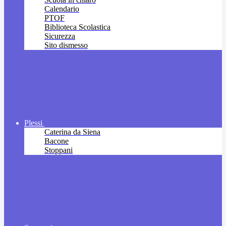
Calendario
PTOF
Biblioteca Scolastica
Sicurezza
Sito dismesso
Plessi
Caterina da Siena
Bacone
Stoppani