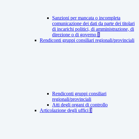
Sanzioni per mancata o incompleta
comunicazione dei dati da parte dei titolari
di incarichi politici, di amministrazione, di
direzione o di governo
1
Rendiconti gruppi consiliari regionali/provinciali
Rendiconti gruppi consiliari
regionali/provinciali
Atti degli organi di controllo
Articolazione degli uffici
3