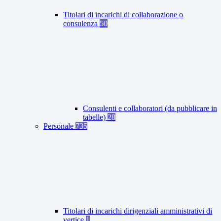
Titolari di incarichi di collaborazione o
consulenza
50
Consulenti e collaboratori (da pubblicare in
tabelle)
28
Personale
735
Titolari di incarichi dirigenziali amministrativi di
vertice
1