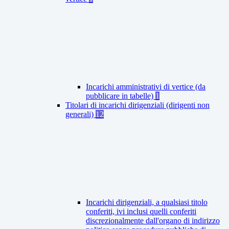
Incarichi amministrativi di vertice (da
pubblicare in tabelle)
1
Titolari di incarichi dirigenziali (dirigenti non
generali)
12
Incarichi dirigenziali, a qualsiasi titolo
conferiti, ivi inclusi quelli conferiti
discrezionalmente dall'organo di indirizzo