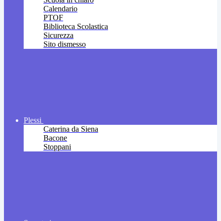
Calendario
PTOF
Biblioteca Scolastica
Sicurezza
Sito dismesso
Plessi
Caterina da Siena
Bacone
Stoppani