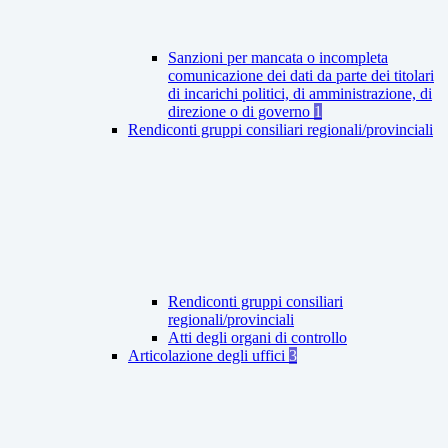
Sanzioni per mancata o incompleta
comunicazione dei dati da parte dei titolari
di incarichi politici, di amministrazione, di
direzione o di governo
1
Rendiconti gruppi consiliari regionali/provinciali
Rendiconti gruppi consiliari
regionali/provinciali
Atti degli organi di controllo
Articolazione degli uffici
3