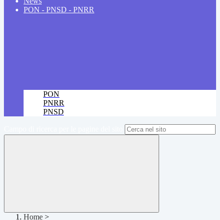
News
PON - PNSD - PNRR
PON
PNRR
PNSD
Campo di ricerca per le pagine del sito
Home
>